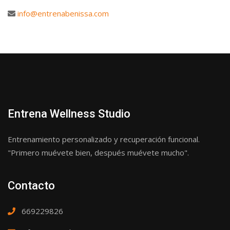
info@entrenabenissa.com
Entrena Wellness Studio
Entrenamiento personalizado y recuperación funcional.
"Primero muévete bien, después muévete mucho".
Contacto
669229826